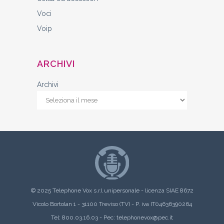
Voci
Voip
ARCHIVI
Archivi
© 2025 Telephone Vox s.r.l unipersonale - licenza SIAE 8672
Vicolo Bortolan 1 - 31100 Treviso (TV) - P. iva IT04636390264
Tel: 800.03.16.03 - Pec:
telephonevox@pec.it