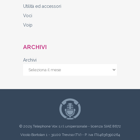
Utilità ed accessori
Voci
Voip
ARCHIVI
Archivi
© 2025 Telephone Vox s.r.l unipersonale - licenza SIAE 8672
Vicolo Bortolan 1 - 31100 Treviso (TV) - P. iva IT04636390264