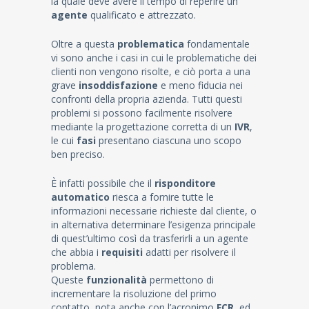
la quale deve avere il tempo di reperire un
agente
qualificato e attrezzato.
Oltre a questa
problematica
fondamentale
vi sono anche i casi in cui le problematiche dei
clienti non vengono risolte, e ciò porta a una
grave
insoddisfazione
e meno fiducia nei
confronti della propria azienda. Tutti questi
problemi si possono facilmente risolvere
mediante la progettazione corretta di un
IVR
,
le cui
fasi
presentano ciascuna uno scopo
ben preciso.
È infatti possibile che il
risponditore
automatico
riesca a fornire tutte le
informazioni necessarie richieste dal cliente, o
in alternativa determinare l’esigenza principale
di quest’ultimo così da trasferirli a un agente
che abbia i
requisiti
adatti per risolvere il
problema.
Queste
funzionalità
permettono di
incrementare la risoluzione del primo
contatto, nota anche con l’acronimo
FCR
, ed