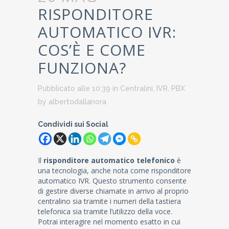
RISPONDITORE
AUTOMATICO IVR:
COS’È E COME
FUNZIONA?
Pubblicato alle 10:39
in
Centralini
,
IVR
,
PBX
by
albertodallanora
Condividi sui Social
Il
risponditore automatico telefonico
è
una tecnologia, anche nota come risponditore
automatico IVR. Questo strumento consente
di gestire diverse chiamate in arrivo al proprio
centralino sia tramite i numeri della tastiera
telefonica sia tramite l’utilizzo della voce.
Potrai interagire nel momento esatto in cui