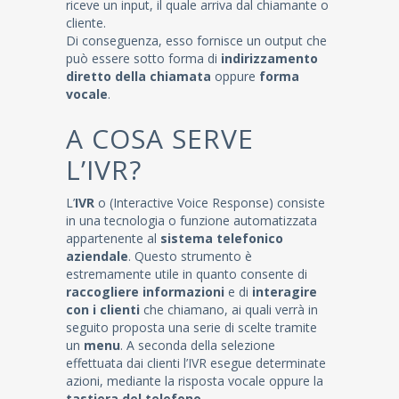
riceve un input, il quale arriva dal chiamante o
cliente.
Di conseguenza, esso fornisce un output che
può essere sotto forma di
indirizzamento
diretto della chiamata
oppure
forma
vocale
.
A COSA SERVE
L’IVR?
L’
IVR
o (Interactive Voice Response) consiste
in una tecnologia o funzione automatizzata
appartenente al
sistema telefonico
aziendale
. Questo strumento è
estremamente utile in quanto consente di
raccogliere informazioni
e di
interagire
con i clienti
che chiamano, ai quali verrà in
seguito proposta una serie di scelte tramite
un
menu
. A seconda della selezione
effettuata dai clienti l’IVR esegue determinate
azioni, mediante la risposta vocale oppure la
tastiera del telefono
.