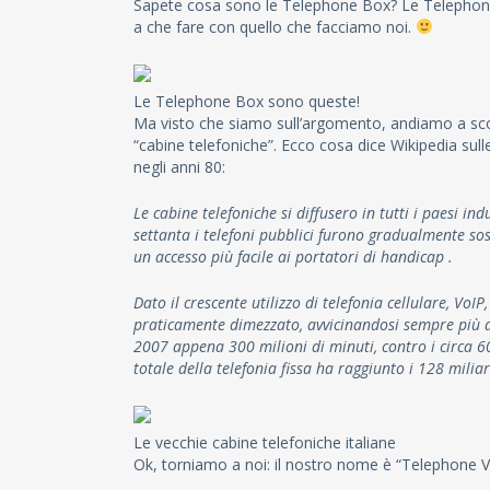
Sapete cosa sono le Telephone Box? Le Telephone B
a che fare con quello che facciamo noi.
Le Telephone Box sono queste!
Ma visto che siamo sull’argomento, andiamo a scopr
“cabine telefoniche”. Ecco cosa dice Wikipedia sul
negli anni 80:
Le cabine telefoniche si diffusero in tutti i paesi ind
settanta i telefoni pubblici furono gradualmente sost
un accesso più facile ai portatori di handicap .
Dato il crescente utilizzo di telefonia cellulare, VoIP,
praticamente dimezzato, avvicinandosi sempre più a
2007 appena 300 milioni di minuti, contro i circa 60
totale della telefonia fissa ha raggiunto i 128 miliar
Le vecchie cabine telefoniche italiane
Ok, torniamo a noi: il nostro nome è “Telephone 