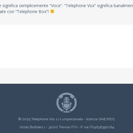
 e significa semplicemente “Voce”. “Telephone Vox” significa banalmen
iate con “Telephone Box”!
© 2025 Telephone Vox s.r.l unipersonale - licenza SIAE 8672
Vicolo Bortolan 1 - 31100 Treviso (TV) - P. iva IT04636390264