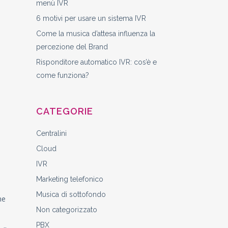
menù IVR
6 motivi per usare un sistema IVR
Come la musica d’attesa influenza la
percezione del Brand
Risponditore automatico IVR: cos’è e
come funziona?
CATEGORIE
Centralini
Cloud
IVR
Marketing telefonico
Musica di sottofondo
ne
Non categorizzato
PBX