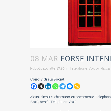
08 MAR
FORSE INTEND
Pubblicato alle 17:10
in
Telephone Vox
by
Riccar
Condividi sui Social
Alcuni clienti ci chiamano erroneamente Telephone
Box”, bensì “Telephone Vox”.